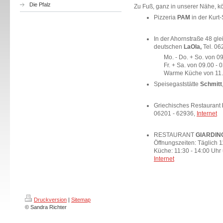
Die Pfalz
Zu Fuß, ganz in unserer Nähe, k
Pizzeria
PAM
in der Kurt
In der Ahornstraße 48 gle
deutschen
LaOla,
Tel. 06
Mo. - Do. + So. von 0
Fr. + Sa. von 09.00 - 
Warme Küche von 11.3
Speisegaststätte
Schmitt
Griechisches Restaurant
06201 - 62936 ,
Internet
RESTAURANT
GIARDIN
Öffnungszeiten: Täglich 1
Küche: 11:30 - 14:00 Uhr 
Internet
Druckversion
|
Sitemap
© Sandra Richter