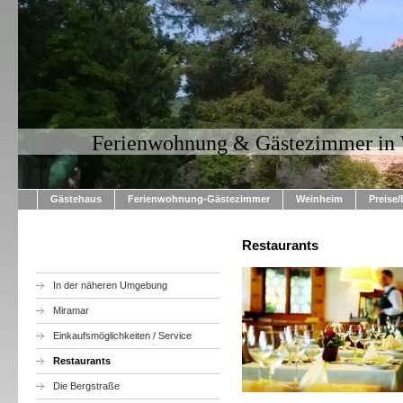
Ferienwohnung & Gästezimmer in
Gästehaus
Ferienwohnung-Gästezimmer
Weinheim
Preise
Restaurants
In der näheren Umgebung
Miramar
Einkaufsmöglichkeiten / Service
Restaurants
Die Bergstraße