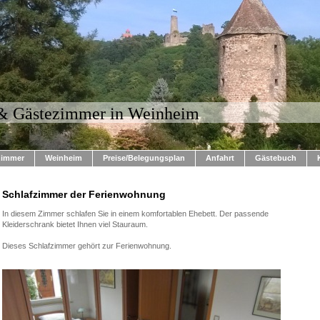
& Gästezimmer in Weinheim
zimmer
Weinheim
Preise/Belegungsplan
Anfahrt
Gästebuch
Schlafzimmer der Ferienwohnung
In diesem Zimmer schlafen Sie in einem komfortablen Ehebett. Der passende
Kleiderschrank bietet Ihnen viel Stauraum.
Dieses Schlafzimmer gehört zur Ferienwohnung.